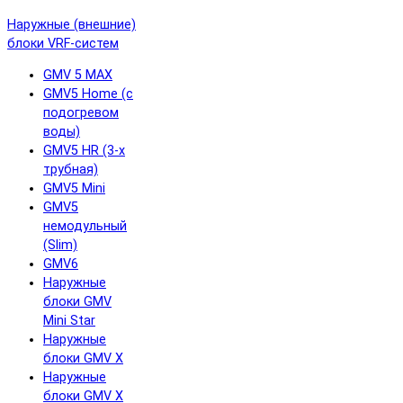
Наружные (внешние)
блоки VRF-систем
GMV 5 MAX
GMV5 Home (с
подогревом
воды)
GMV5 HR (3-х
трубная)
GMV5 Mini
GMV5
немодульный
(Slim)
GMV6
Наружные
блоки GMV
Mini Star
Наружные
блоки GMV X
Наружные
блоки GMV X