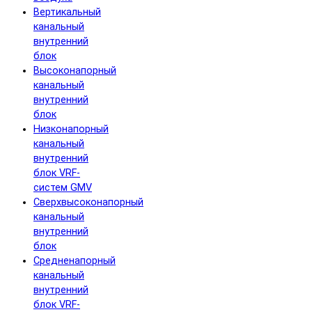
Вертикальный
канальный
внутренний
блок
Высоконапорный
канальный
внутренний
блок
Низконапорный
канальный
внутренний
блок VRF-
систем GMV
Сверхвысоконапорный
канальный
внутренний
блок
Средненапорный
канальный
внутренний
блок VRF-