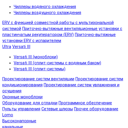
Чиллеры водяного охлаждения
Чиллеры воздушного охлаждения
ERV с функцией совместной работы с мультизональной
системой
Приточно-вытяжные вентиляционные установки с
пластинчатым рекуператором (ERV)
Приточно-вытяжные
установки ERV с испарителем
Ultra
Versati III
Versati III (моноблоки)
Versati III (сплит-системы с водяным баком)
Versati III (сплит-системы)
Проектирование систем вентиляции
Проектирование систем
кондиционирования
Проектирование систем увлажнения и
осушения
Оконные моноблоки
Оборудование для отладки
Программное обеспечение
Пульты управления
Сетевые шлюзы
Прочее оборудование
Lomo
Высоконапорные
канальные