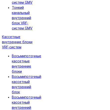
систем GMV
Тонкий
канальный
внутренний
блок VRF-
систем GMV
Кассетные
внутренние блоки
VRF-систем
Восьмипоточные
кассетные
внутренние
блоки
Восьмипоточный
кассетный
внутренний
блок
Восьмипоточный
кассетный
внутренний