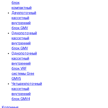
блок
компактный
Двухпоточный
кассетный
внутренний
блок GMV
Однопоточный
кассетный
внутренний
блок GMV
Однопоточный
кассетный
внутренний
блок VRF
системы Gree
GMV5
Четырехпоточный
кассетный
внутренний
блок GMV4
Колонные