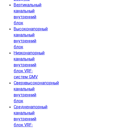
Вертикальный
канальный
внутренний
блок
Высоконапорный
канальный
внутренний
блок
Низконапорный
канальный
внутренний
блок VRF-
систем GMV
Сверхвысоконапорный
канальный
внутренний
блок
Средненапорный
канальный
внутренний
блок VRF-