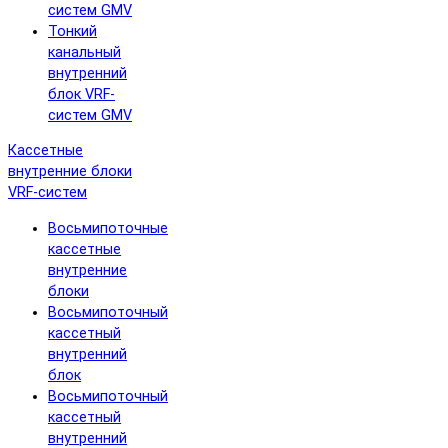
систем GMV
Тонкий
канальный
внутренний
блок VRF-
систем GMV
Кассетные
внутренние блоки
VRF-систем
Восьмипоточные
кассетные
внутренние
блоки
Восьмипоточный
кассетный
внутренний
блок
Восьмипоточный
кассетный
внутренний