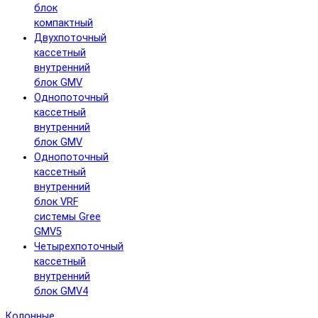
блок
компактный
Двухпоточный
кассетный
внутренний
блок GMV
Однопоточный
кассетный
внутренний
блок GMV
Однопоточный
кассетный
внутренний
блок VRF
системы Gree
GMV5
Четырехпоточный
кассетный
внутренний
блок GMV4
Колонные