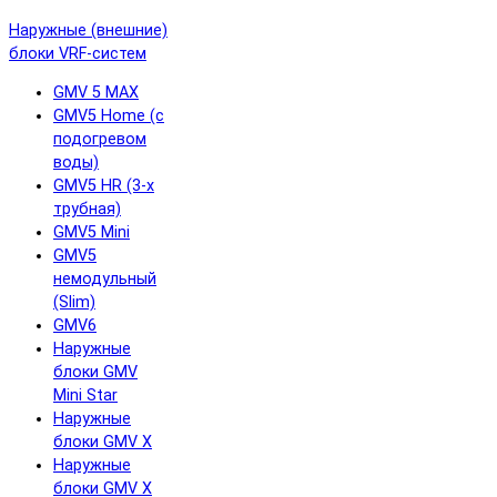
Наружные (внешние)
блоки VRF-систем
GMV 5 MAX
GMV5 Home (с
подогревом
воды)
GMV5 HR (3-х
трубная)
GMV5 Mini
GMV5
немодульный
(Slim)
GMV6
Наружные
блоки GMV
Mini Star
Наружные
блоки GMV X
Наружные
блоки GMV X