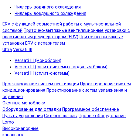
Чиллеры водяного охлаждения
Чиллеры воздушного охлаждения
ERV с функцией совместной работы с мультизональной
системой
Приточно-вытяжные вентиляционные установки с
пластинчатым рекуператором (ERV)
Приточно-вытяжные
установки ERV с испарителем
Ultra
Versati III
Versati III (моноблоки)
Versati III (сплит-системы с водяным баком)
Versati III (сплит-системы)
Проектирование систем вентиляции
Проектирование систем
кондиционирования
Проектирование систем увлажнения и
осушения
Оконные моноблоки
Оборудование для отладки
Программное обеспечение
Пульты управления
Сетевые шлюзы
Прочее оборудование
Lomo
Высоконапорные
канальные