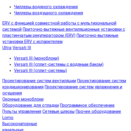
Чиллеры водяного охлаждения
Чиллеры воздушного охлаждения
ERV с функцией совместной работы с мультизональной
системой
Приточно-вытяжные вентиляционные установки с
пластинчатым рекуператором (ERV)
Приточно-вытяжные
установки ERV с испарителем
Ultra
Versati III
Versati III (моноблоки)
Versati III (сплит-системы с водяным баком)
Versati III (сплит-системы)
Проектирование систем вентиляции
Проектирование систем
кондиционирования
Проектирование систем увлажнения и
осушения
Оконные моноблоки
Оборудование для отладки
Программное обеспечение
Пульты управления
Сетевые шлюзы
Прочее оборудование
Lomo
Высоконапорные
канальные