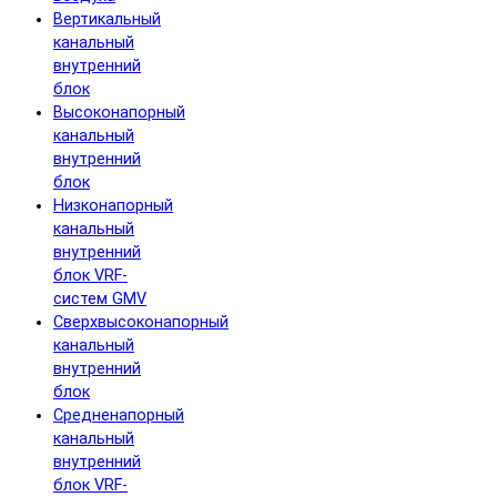
Вертикальный
канальный
внутренний
блок
Высоконапорный
канальный
внутренний
блок
Низконапорный
канальный
внутренний
блок VRF-
систем GMV
Сверхвысоконапорный
канальный
внутренний
блок
Средненапорный
канальный
внутренний
блок VRF-