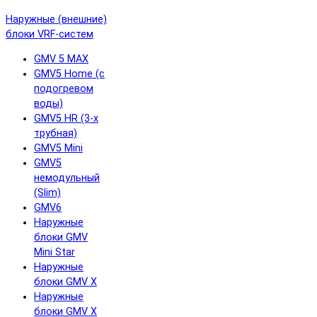
Наружные (внешние)
блоки VRF-систем
GMV 5 MAX
GMV5 Home (с
подогревом
воды)
GMV5 HR (3-х
трубная)
GMV5 Mini
GMV5
немодульный
(Slim)
GMV6
Наружные
блоки GMV
Mini Star
Наружные
блоки GMV X
Наружные
блоки GMV X