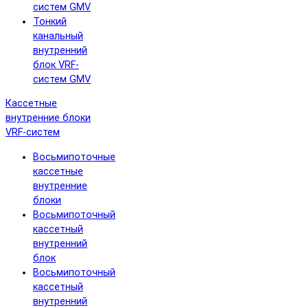
систем GMV
Тонкий
канальный
внутренний
блок VRF-
систем GMV
Кассетные
внутренние блоки
VRF-систем
Восьмипоточные
кассетные
внутренние
блоки
Восьмипоточный
кассетный
внутренний
блок
Восьмипоточный
кассетный
внутренний