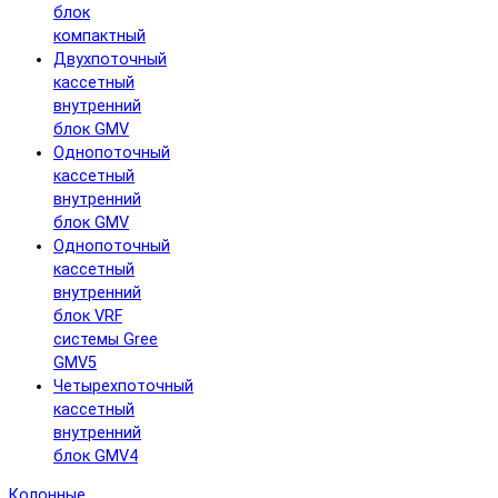
блок
компактный
Двухпоточный
кассетный
внутренний
блок GMV
Однопоточный
кассетный
внутренний
блок GMV
Однопоточный
кассетный
внутренний
блок VRF
системы Gree
GMV5
Четырехпоточный
кассетный
внутренний
блок GMV4
Колонные