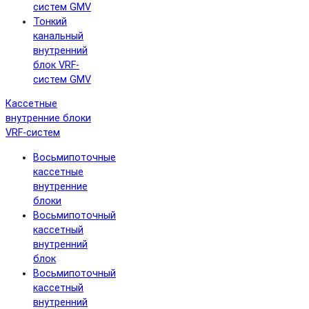
систем GMV
Тонкий
канальный
внутренний
блок VRF-
систем GMV
Кассетные
внутренние блоки
VRF-систем
Восьмипоточные
кассетные
внутренние
блоки
Восьмипоточный
кассетный
внутренний
блок
Восьмипоточный
кассетный
внутренний