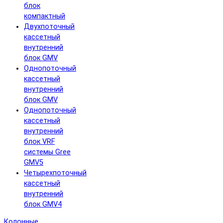
блок
компактный
Двухпоточный
кассетный
внутренний
блок GMV
Однопоточный
кассетный
внутренний
блок GMV
Однопоточный
кассетный
внутренний
блок VRF
системы Gree
GMV5
Четырехпоточный
кассетный
внутренний
блок GMV4
Колонные