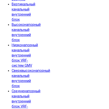
Вертикальный
канальный
внутренний
блок
Высоконапорный
канальный
внутренний
блок
Низконапорный
канальный
внутренний
блок VRF-
систем GMV
Сверхвысоконапорный
канальный
внутренний
блок
Средненапорный
канальный
внутренний
блок VRF-