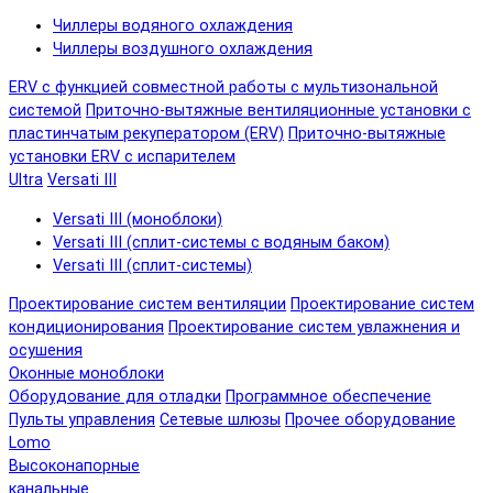
Чиллеры водяного охлаждения
Чиллеры воздушного охлаждения
ERV с функцией совместной работы с мультизональной
системой
Приточно-вытяжные вентиляционные установки с
пластинчатым рекуператором (ERV)
Приточно-вытяжные
установки ERV с испарителем
Ultra
Versati III
Versati III (моноблоки)
Versati III (сплит-системы с водяным баком)
Versati III (сплит-системы)
Проектирование систем вентиляции
Проектирование систем
кондиционирования
Проектирование систем увлажнения и
осушения
Оконные моноблоки
Оборудование для отладки
Программное обеспечение
Пульты управления
Сетевые шлюзы
Прочее оборудование
Lomo
Высоконапорные
канальные