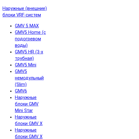
Наружные (внешние)
блоки VRF-систем
GMV 5 MAX
GMV5 Home (с
подогревом
воды)
GMV5 HR (3-х
трубная)
GMV5 Mini
GMV5
немодульный
(Slim)
GMV6
Наружные
блоки GMV
Mini Star
Наружные
блоки GMV X
Наружные
блоки GMV X