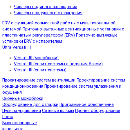
Чиллеры водяного охлаждения
Чиллеры воздушного охлаждения
ERV с функцией совместной работы с мультизональной
системой
Приточно-вытяжные вентиляционные установки с
пластинчатым рекуператором (ERV)
Приточно-вытяжные
установки ERV с испарителем
Ultra
Versati III
Versati III (моноблоки)
Versati III (сплит-системы с водяным баком)
Versati III (сплит-системы)
Проектирование систем вентиляции
Проектирование систем
кондиционирования
Проектирование систем увлажнения и
осушения
Оконные моноблоки
Оборудование для отладки
Программное обеспечение
Пульты управления
Сетевые шлюзы
Прочее оборудование
Lomo
Высоконапорные
канальные