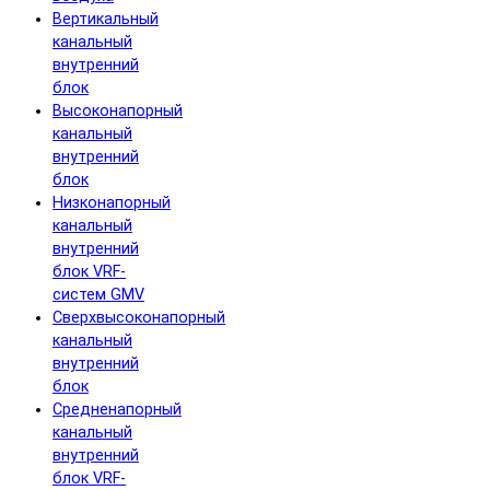
Вертикальный
канальный
внутренний
блок
Высоконапорный
канальный
внутренний
блок
Низконапорный
канальный
внутренний
блок VRF-
систем GMV
Сверхвысоконапорный
канальный
внутренний
блок
Средненапорный
канальный
внутренний
блок VRF-