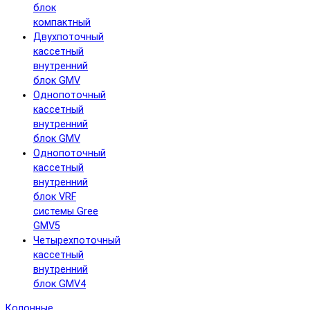
блок
компактный
Двухпоточный
кассетный
внутренний
блок GMV
Однопоточный
кассетный
внутренний
блок GMV
Однопоточный
кассетный
внутренний
блок VRF
системы Gree
GMV5
Четырехпоточный
кассетный
внутренний
блок GMV4
Колонные