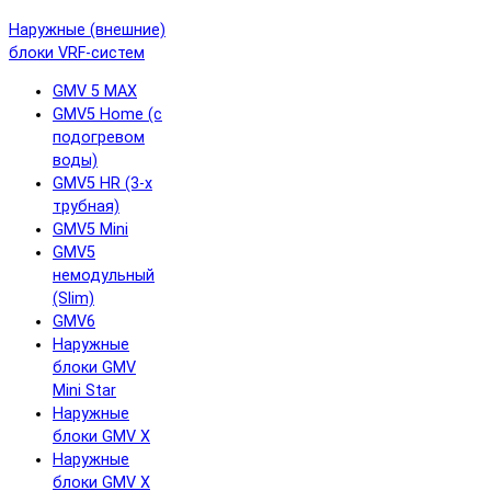
Наружные (внешние)
блоки VRF-систем
GMV 5 MAX
GMV5 Home (с
подогревом
воды)
GMV5 HR (3-х
трубная)
GMV5 Mini
GMV5
немодульный
(Slim)
GMV6
Наружные
блоки GMV
Mini Star
Наружные
блоки GMV X
Наружные
блоки GMV X