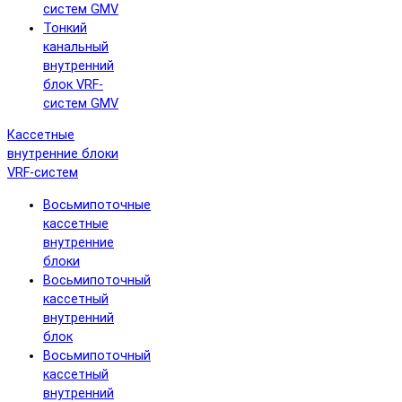
систем GMV
Тонкий
канальный
внутренний
блок VRF-
систем GMV
Кассетные
внутренние блоки
VRF-систем
Восьмипоточные
кассетные
внутренние
блоки
Восьмипоточный
кассетный
внутренний
блок
Восьмипоточный
кассетный
внутренний