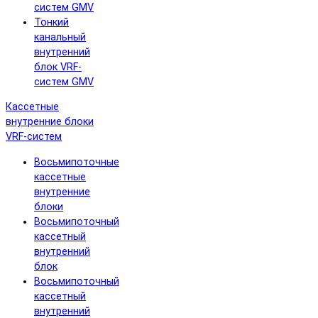
систем GMV
Тонкий
канальный
внутренний
блок VRF-
систем GMV
Кассетные
внутренние блоки
VRF-систем
Восьмипоточные
кассетные
внутренние
блоки
Восьмипоточный
кассетный
внутренний
блок
Восьмипоточный
кассетный
внутренний