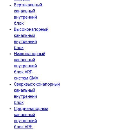
Вертикальный
канальный
внутренний
блок
Высоконапорный
канальный
внутренний
блок
Низконапорный
канальный
внутренний
блок VRF-
систем GMV
Сверхвысоконапорный
канальный
внутренний
блок
Средненапорный
канальный
внутренний
блок VRF-