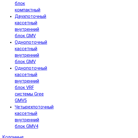
блок
компактный
Двухпоточный
кассетный
внутренний
блок GMV
Однопоточный
кассетный
внутренний
блок GMV
Однопоточный
кассетный
внутренний
блок VRF
системы Gree
GMV5
Четырехпоточный
кассетный
внутренний
блок GMV4
Колонные