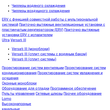
Чиллеры водяного охлаждения
Чиллеры воздушного охлаждения
ERV с функцией совместной работы с мультизональной
системой
Приточно-вытяжные вентиляционные установки с
пластинчатым рекуператором (ERV)
Приточно-вытяжные
установки ERV с испарителем
Ultra
Versati III
Versati III (моноблоки)
Versati III (сплит-системы с водяным баком)
Versati III (сплит-системы)
Проектирование систем вентиляции
Проектирование систем
кондиционирования
Проектирование систем увлажнения и
осушения
Оконные моноблоки
Оборудование для отладки
Программное обеспечение
Пульты управления
Сетевые шлюзы
Прочее оборудование
Lomo
Высоконапорные
канальные