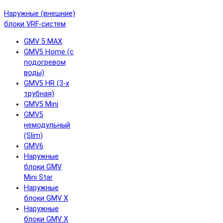
Наружные (внешние)
блоки VRF-систем
GMV 5 MAX
GMV5 Home (с
подогревом
воды)
GMV5 HR (3-х
трубная)
GMV5 Mini
GMV5
немодульный
(Slim)
GMV6
Наружные
блоки GMV
Mini Star
Наружные
блоки GMV X
Наружные
блоки GMV X