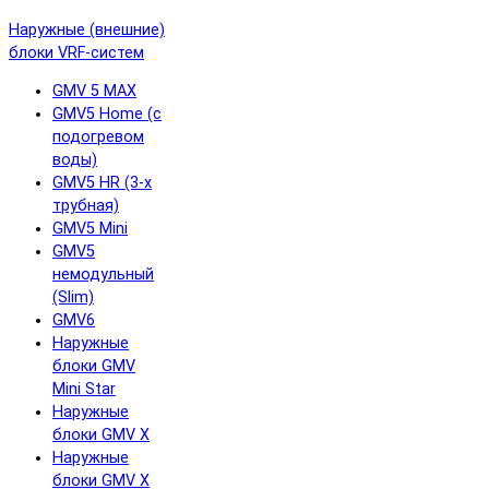
Наружные (внешние)
блоки VRF-систем
GMV 5 MAX
GMV5 Home (с
подогревом
воды)
GMV5 HR (3-х
трубная)
GMV5 Mini
GMV5
немодульный
(Slim)
GMV6
Наружные
блоки GMV
Mini Star
Наружные
блоки GMV X
Наружные
блоки GMV X