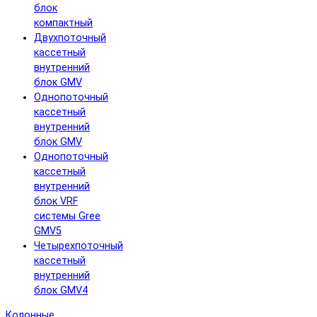
блок
компактный
Двухпоточный
кассетный
внутренний
блок GMV
Однопоточный
кассетный
внутренний
блок GMV
Однопоточный
кассетный
внутренний
блок VRF
системы Gree
GMV5
Четырехпоточный
кассетный
внутренний
блок GMV4
Колонные