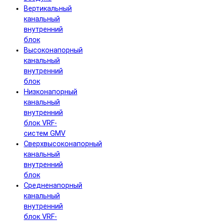
Вертикальный
канальный
внутренний
блок
Высоконапорный
канальный
внутренний
блок
Низконапорный
канальный
внутренний
блок VRF-
систем GMV
Сверхвысоконапорный
канальный
внутренний
блок
Средненапорный
канальный
внутренний
блок VRF-