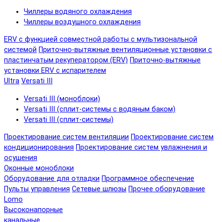
Чиллеры водяного охлаждения
Чиллеры воздушного охлаждения
ERV с функцией совместной работы с мультизональной
системой
Приточно-вытяжные вентиляционные установки с
пластинчатым рекуператором (ERV)
Приточно-вытяжные
установки ERV с испарителем
Ultra
Versati III
Versati III (моноблоки)
Versati III (сплит-системы с водяным баком)
Versati III (сплит-системы)
Проектирование систем вентиляции
Проектирование систем
кондиционирования
Проектирование систем увлажнения и
осушения
Оконные моноблоки
Оборудование для отладки
Программное обеспечение
Пульты управления
Сетевые шлюзы
Прочее оборудование
Lomo
Высоконапорные
канальные