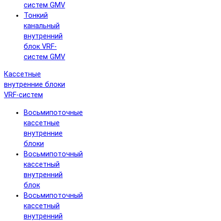
систем GMV
Тонкий
канальный
внутренний
блок VRF-
систем GMV
Кассетные
внутренние блоки
VRF-систем
Восьмипоточные
кассетные
внутренние
блоки
Восьмипоточный
кассетный
внутренний
блок
Восьмипоточный
кассетный
внутренний