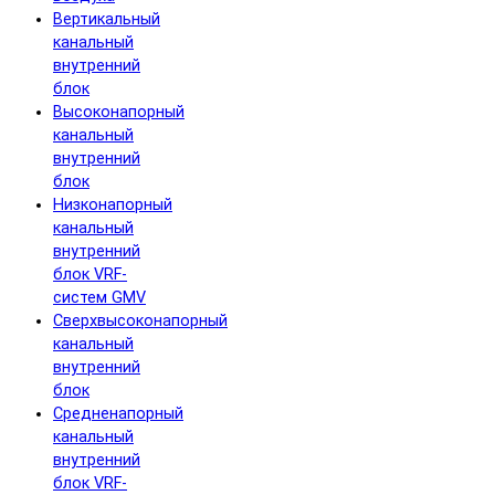
Вертикальный
канальный
внутренний
блок
Высоконапорный
канальный
внутренний
блок
Низконапорный
канальный
внутренний
блок VRF-
систем GMV
Сверхвысоконапорный
канальный
внутренний
блок
Средненапорный
канальный
внутренний
блок VRF-