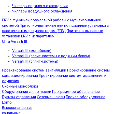
Чиллеры водяного охлаждения
Чиллеры воздушного охлаждения
ERV с функцией совместной работы с мультизональной
системой
Приточно-вытяжные вентиляционные установки с
пластинчатым рекуператором (ERV)
Приточно-вытяжные
установки ERV с испарителем
Ultra
Versati III
Versati III (моноблоки)
Versati III (сплит-системы с водяным баком)
Versati III (сплит-системы)
Проектирование систем вентиляции
Проектирование систем
кондиционирования
Проектирование систем увлажнения и
осушения
Оконные моноблоки
Оборудование для отладки
Программное обеспечение
Пульты управления
Сетевые шлюзы
Прочее оборудование
Lomo
Высоконапорные
канальные