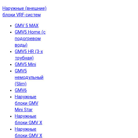
Наружные (внешние)
блоки VRF-систем
GMV 5 MAX
GMV5 Home (с
подогревом
воды)
GMV5 HR (3-х
трубная)
GMV5 Mini
GMV5
немодульный
(Slim)
GMV6
Наружные
блоки GMV
Mini Star
Наружные
блоки GMV X
Наружные
блоки GMV X