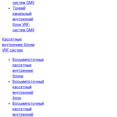
систем GMV
Тонкий
канальный
внутренний
блок VRF-
систем GMV
Кассетные
внутренние блоки
VRF-систем
Восьмипоточные
кассетные
внутренние
блоки
Восьмипоточный
кассетный
внутренний
блок
Восьмипоточный
кассетный
внутренний