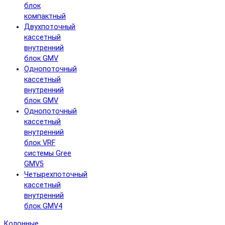
блок
компактный
Двухпоточный
кассетный
внутренний
блок GMV
Однопоточный
кассетный
внутренний
блок GMV
Однопоточный
кассетный
внутренний
блок VRF
системы Gree
GMV5
Четырехпоточный
кассетный
внутренний
блок GMV4
Колонные