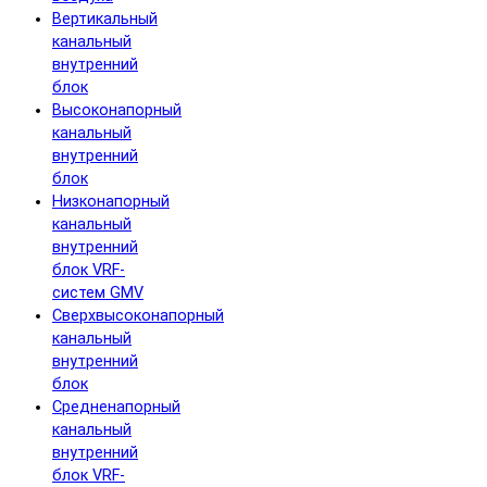
Вертикальный
канальный
внутренний
блок
Высоконапорный
канальный
внутренний
блок
Низконапорный
канальный
внутренний
блок VRF-
систем GMV
Сверхвысоконапорный
канальный
внутренний
блок
Средненапорный
канальный
внутренний
блок VRF-