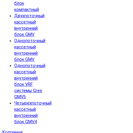
блок
компактный
Двухпоточный
кассетный
внутренний
блок GMV
Однопоточный
кассетный
внутренний
блок GMV
Однопоточный
кассетный
внутренний
блок VRF
системы Gree
GMV5
Четырехпоточный
кассетный
внутренний
блок GMV4
Колонные