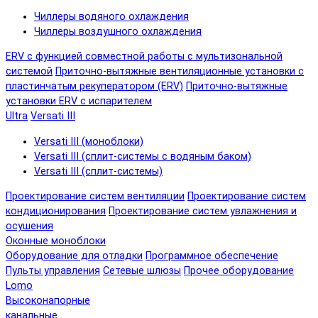
Чиллеры водяного охлаждения
Чиллеры воздушного охлаждения
ERV с функцией совместной работы с мультизональной
системой
Приточно-вытяжные вентиляционные установки с
пластинчатым рекуператором (ERV)
Приточно-вытяжные
установки ERV с испарителем
Ultra
Versati III
Versati III (моноблоки)
Versati III (сплит-системы с водяным баком)
Versati III (сплит-системы)
Проектирование систем вентиляции
Проектирование систем
кондиционирования
Проектирование систем увлажнения и
осушения
Оконные моноблоки
Оборудование для отладки
Программное обеспечение
Пульты управления
Сетевые шлюзы
Прочее оборудование
Lomo
Высоконапорные
канальные