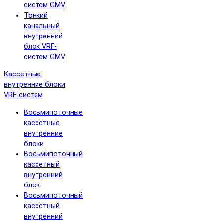
систем GMV
Тонкий
канальный
внутренний
блок VRF-
систем GMV
Кассетные
внутренние блоки
VRF-систем
Восьмипоточные
кассетные
внутренние
блоки
Восьмипоточный
кассетный
внутренний
блок
Восьмипоточный
кассетный
внутренний