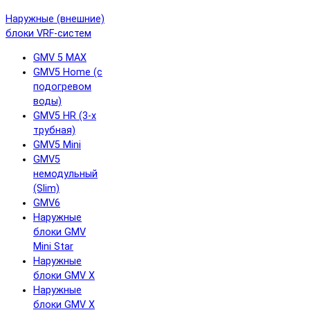
Наружные (внешние)
блоки VRF-систем
GMV 5 MAX
GMV5 Home (с
подогревом
воды)
GMV5 HR (3-х
трубная)
GMV5 Mini
GMV5
немодульный
(Slim)
GMV6
Наружные
блоки GMV
Mini Star
Наружные
блоки GMV X
Наружные
блоки GMV X