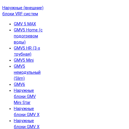
Наружные (внешние)
блоки VRF-систем
GMV 5 MAX
GMV5 Home (с
подогревом
воды)
GMV5 HR (3-х
трубная)
GMV5 Mini
GMV5
немодульный
(Slim)
GMV6
Наружные
блоки GMV
Mini Star
Наружные
блоки GMV X
Наружные
блоки GMV X