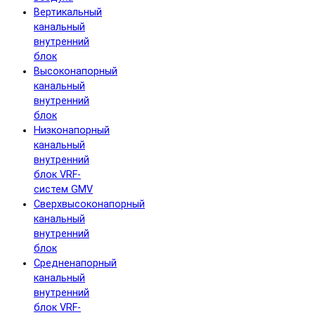
Вертикальный
канальный
внутренний
блок
Высоконапорный
канальный
внутренний
блок
Низконапорный
канальный
внутренний
блок VRF-
систем GMV
Сверхвысоконапорный
канальный
внутренний
блок
Средненапорный
канальный
внутренний
блок VRF-