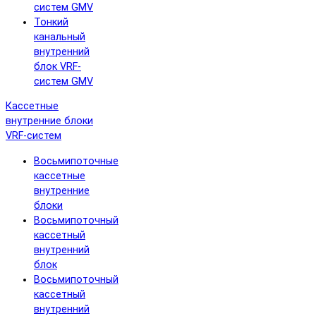
систем GMV
Тонкий
канальный
внутренний
блок VRF-
систем GMV
Кассетные
внутренние блоки
VRF-систем
Восьмипоточные
кассетные
внутренние
блоки
Восьмипоточный
кассетный
внутренний
блок
Восьмипоточный
кассетный
внутренний