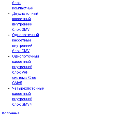
блок
компактный
Двухпоточный
кассетный
внутренний
блок GMV
Однопоточный
кассетный
внутренний
блок GMV
Однопоточный
кассетный
внутренний
блок VRF
системы Gree
GMV5
Четырехпоточный
кассетный
внутренний
блок GMV4
Колонные