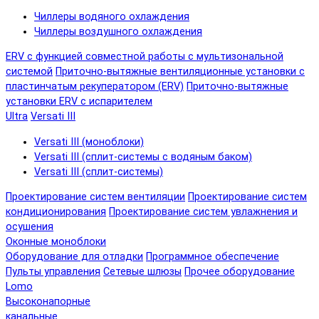
Чиллеры водяного охлаждения
Чиллеры воздушного охлаждения
ERV с функцией совместной работы с мультизональной
системой
Приточно-вытяжные вентиляционные установки с
пластинчатым рекуператором (ERV)
Приточно-вытяжные
установки ERV с испарителем
Ultra
Versati III
Versati III (моноблоки)
Versati III (сплит-системы с водяным баком)
Versati III (сплит-системы)
Проектирование систем вентиляции
Проектирование систем
кондиционирования
Проектирование систем увлажнения и
осушения
Оконные моноблоки
Оборудование для отладки
Программное обеспечение
Пульты управления
Сетевые шлюзы
Прочее оборудование
Lomo
Высоконапорные
канальные