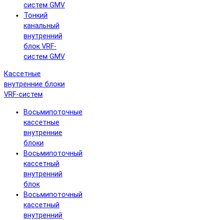
систем GMV
Тонкий
канальный
внутренний
блок VRF-
систем GMV
Кассетные
внутренние блоки
VRF-систем
Восьмипоточные
кассетные
внутренние
блоки
Восьмипоточный
кассетный
внутренний
блок
Восьмипоточный
кассетный
внутренний