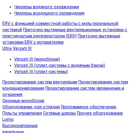
Чиллеры водяного охлаждения
Чиллеры воздушного охлаждения
ERV с функцией совместной работы с мультизональной
системой
Приточно-вытяжные вентиляционные установки с
пластинчатым рекуператором (ERV)
Приточно-вытяжные
установки ERV с испарителем
Ultra
Versati III
Versati III (моноблоки)
Versati III (сплит-системы с водяным баком)
Versati III (сплит-системы)
Проектирование систем вентиляции
Проектирование систем
кондиционирования
Проектирование систем увлажнения и
осушения
Оконные моноблоки
Оборудование для отладки
Программное обеспечение
Пульты управления
Сетевые шлюзы
Прочее оборудование
Lomo
Высоконапорные
канальные