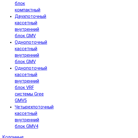
блок
компактный
Двухпоточный
кассетный
внутренний
блок GMV
Однопоточный
кассетный
внутренний
блок GMV
Однопоточный
кассетный
внутренний
блок VRF
системы Gree
GMV5
Четырехпоточный
кассетный
внутренний
блок GMV4
Колонные