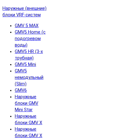
Наружные (внешние)
блоки VRF-систем
GMV 5 MAX
GMV5 Home (с
подогревом
воды)
GMV5 HR (3-х
трубная)
GMV5 Mini
GMV5
немодульный
(Slim)
GMV6
Наружные
блоки GMV
Mini Star
Наружные
блоки GMV X
Наружные
блоки GMV X