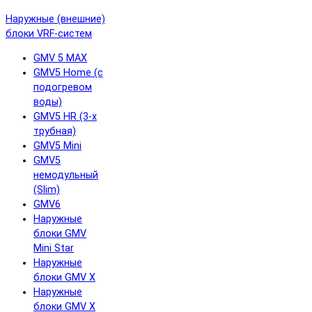
Наружные (внешние)
блоки VRF-систем
GMV 5 MAX
GMV5 Home (с
подогревом
воды)
GMV5 HR (3-х
трубная)
GMV5 Mini
GMV5
немодульный
(Slim)
GMV6
Наружные
блоки GMV
Mini Star
Наружные
блоки GMV X
Наружные
блоки GMV X