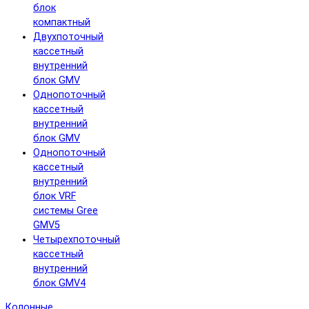
блок
компактный
Двухпоточный
кассетный
внутренний
блок GMV
Однопоточный
кассетный
внутренний
блок GMV
Однопоточный
кассетный
внутренний
блок VRF
системы Gree
GMV5
Четырехпоточный
кассетный
внутренний
блок GMV4
Колонные