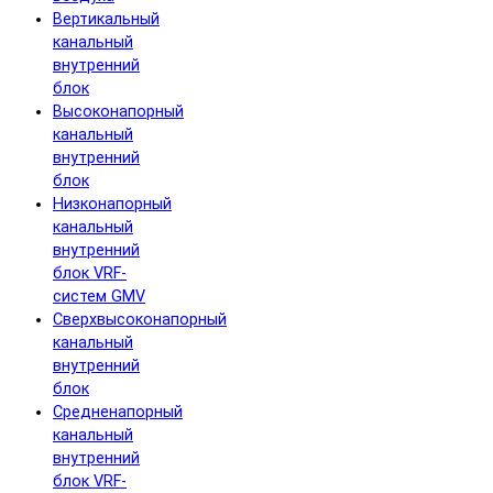
Вертикальный
канальный
внутренний
блок
Высоконапорный
канальный
внутренний
блок
Низконапорный
канальный
внутренний
блок VRF-
систем GMV
Сверхвысоконапорный
канальный
внутренний
блок
Средненапорный
канальный
внутренний
блок VRF-