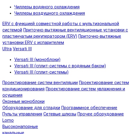
Чиллеры водяного охлаждения
Чиллеры воздушного охлаждения
ERV с функцией совместной работы с мультизональной
системой
Приточно-вытяжные вентиляционные установки с
пластинчатым рекуператором (ERV)
Приточно-вытяжные
установки ERV с испарителем
Ultra
Versati III
Versati III (моноблоки)
Versati III (сплит-системы с водяным баком)
Versati III (сплит-системы)
Проектирование систем вентиляции
Проектирование систем
кондиционирования
Проектирование систем увлажнения и
осушения
Оконные моноблоки
Оборудование для отладки
Программное обеспечение
Пульты управления
Сетевые шлюзы
Прочее оборудование
Lomo
Высоконапорные
канальные