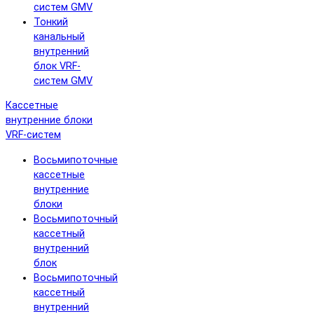
систем GMV
Тонкий
канальный
внутренний
блок VRF-
систем GMV
Кассетные
внутренние блоки
VRF-систем
Восьмипоточные
кассетные
внутренние
блоки
Восьмипоточный
кассетный
внутренний
блок
Восьмипоточный
кассетный
внутренний