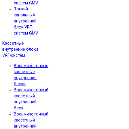
систем GMV
Тонкий
канальный
внутренний
блок VRF-
систем GMV
Кассетные
внутренние блоки
VRF-систем
Восьмипоточные
кассетные
внутренние
блоки
Восьмипоточный
кассетный
внутренний
блок
Восьмипоточный
кассетный
внутренний