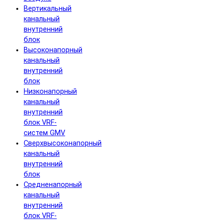
Вертикальный
канальный
внутренний
блок
Высоконапорный
канальный
внутренний
блок
Низконапорный
канальный
внутренний
блок VRF-
систем GMV
Сверхвысоконапорный
канальный
внутренний
блок
Средненапорный
канальный
внутренний
блок VRF-