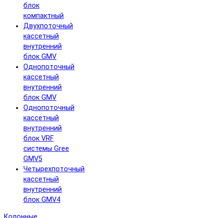
блок
компактный
Двухпоточный
кассетный
внутренний
блок GMV
Однопоточный
кассетный
внутренний
блок GMV
Однопоточный
кассетный
внутренний
блок VRF
системы Gree
GMV5
Четырехпоточный
кассетный
внутренний
блок GMV4
Колонные