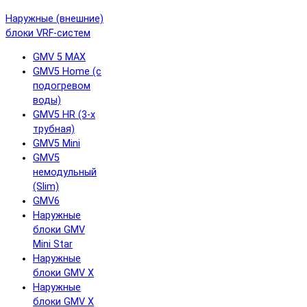
Наружные (внешние)
блоки VRF-систем
GMV 5 MAX
GMV5 Home (с
подогревом
воды)
GMV5 HR (3-х
трубная)
GMV5 Mini
GMV5
немодульный
(Slim)
GMV6
Наружные
блоки GMV
Mini Star
Наружные
блоки GMV X
Наружные
блоки GMV X