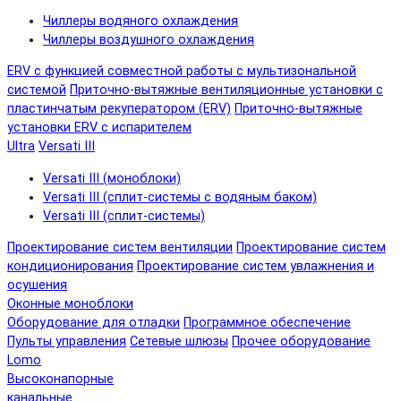
Чиллеры водяного охлаждения
Чиллеры воздушного охлаждения
ERV с функцией совместной работы с мультизональной
системой
Приточно-вытяжные вентиляционные установки с
пластинчатым рекуператором (ERV)
Приточно-вытяжные
установки ERV с испарителем
Ultra
Versati III
Versati III (моноблоки)
Versati III (сплит-системы с водяным баком)
Versati III (сплит-системы)
Проектирование систем вентиляции
Проектирование систем
кондиционирования
Проектирование систем увлажнения и
осушения
Оконные моноблоки
Оборудование для отладки
Программное обеспечение
Пульты управления
Сетевые шлюзы
Прочее оборудование
Lomo
Высоконапорные
канальные