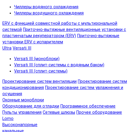
Чиллеры водяного охлаждения
Чиллеры воздушного охлаждения
ERV с функцией совместной работы с мультизональной
системой
Приточно-вытяжные вентиляционные установки с
пластинчатым рекуператором (ERV)
Приточно-вытяжные
установки ERV с испарителем
Ultra
Versati III
Versati III (моноблоки)
Versati III (сплит-системы с водяным баком)
Versati III (сплит-системы)
Проектирование систем вентиляции
Проектирование систем
кондиционирования
Проектирование систем увлажнения и
осушения
Оконные моноблоки
Оборудование для отладки
Программное обеспечение
Пульты управления
Сетевые шлюзы
Прочее оборудование
Lomo
Высоконапорные
канальные