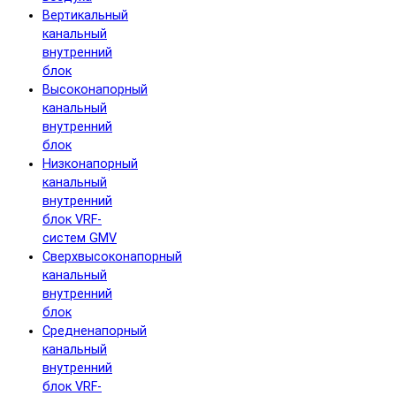
Вертикальный
канальный
внутренний
блок
Высоконапорный
канальный
внутренний
блок
Низконапорный
канальный
внутренний
блок VRF-
систем GMV
Сверхвысоконапорный
канальный
внутренний
блок
Средненапорный
канальный
внутренний
блок VRF-