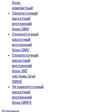
блок
компактный
Двухпоточный
кассетный
внутренний
блок GMV
Однопоточный
кассетный
внутренний
блок GMV
Однопоточный
кассетный
внутренний
блок VRF
системы Gree
GMV5
Четырехпоточный
кассетный
внутренний
блок GMV4
Колонные