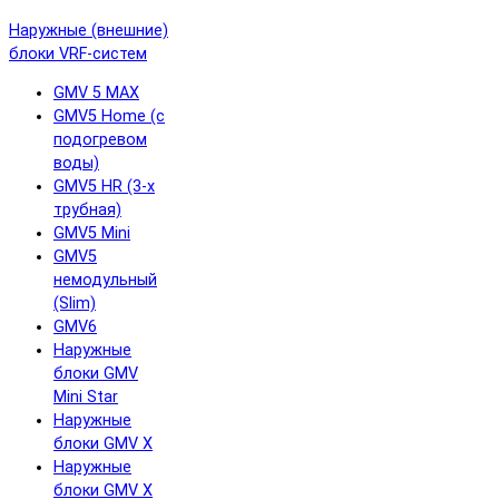
Наружные (внешние)
блоки VRF-систем
GMV 5 MAX
GMV5 Home (с
подогревом
воды)
GMV5 HR (3-х
трубная)
GMV5 Mini
GMV5
немодульный
(Slim)
GMV6
Наружные
блоки GMV
Mini Star
Наружные
блоки GMV X
Наружные
блоки GMV X