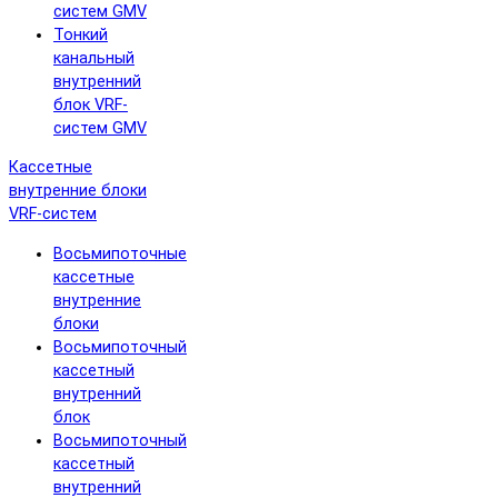
систем GMV
Тонкий
канальный
внутренний
блок VRF-
систем GMV
Кассетные
внутренние блоки
VRF-систем
Восьмипоточные
кассетные
внутренние
блоки
Восьмипоточный
кассетный
внутренний
блок
Восьмипоточный
кассетный
внутренний